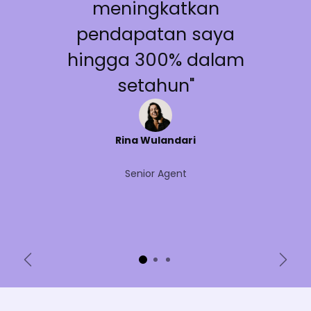
meningkatkan
pendapatan saya
hingga 300% dalam
setahun"
Rina Wulandari
Senior Agent
Sebelumnya
Beri