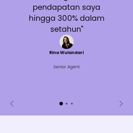
pendapatan saya
hingga 300% dalam
setahun"
Rina Wulandari
Senior Agent
Sebelumnya
Beri